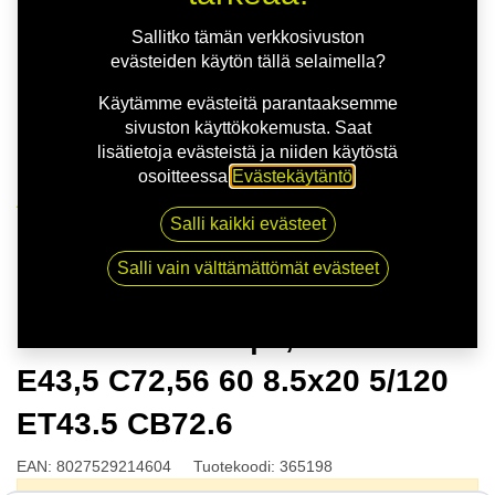
Sallitko tämän verkkosivuston
evästeiden käytön tällä selaimella?
Käytämme evästeitä parantaaksemme
sivuston käyttökokemusta. Saat
lisätietoja evästeistä ja niiden käytöstä
osoitteessa
Evästekäytäntö
.
Kauppa
Salli kaikki evästeet
MSW 51 G.BLK | 8,5X20 5-120 E43,5 C72,56 60 8.5x20
5/120 ET43.5 CB72.6
Salli vain välttämättömät evästeet
MSW 51 G.BLK | 8,5X20 5-120
E43,5 C72,56 60 8.5x20 5/120
ET43.5 CB72.6
EAN:
8027529214604
Tuotekoodi:
365198