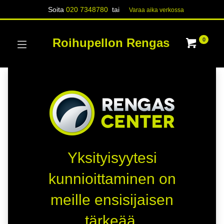
Soita
020 7348780
tai
Varaa aika verk​​​​ossa
Roihupellon Rengas
0
Yksityisyytesi
kunnioittaminen on
meille ensisijaisen
tärkeää.