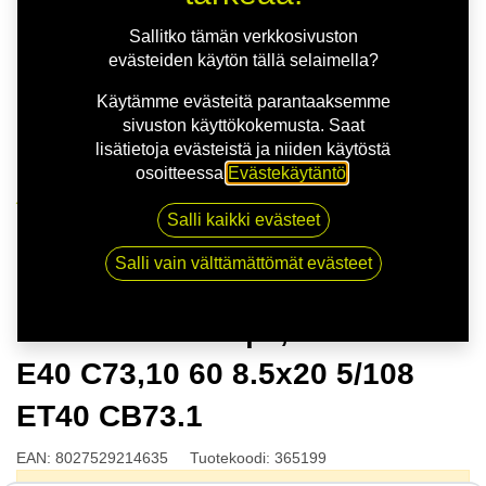
Sallitko tämän verkkosivuston
evästeiden käytön tällä selaimella?
Käytämme evästeitä parantaaksemme
sivuston käyttökokemusta. Saat
lisätietoja evästeistä ja niiden käytöstä
osoitteessa
Evästekäytäntö
.
Kauppa
Salli kaikki evästeet
MSW 51 G.BLK | 8,5X20 5-108 E40 C73,10 60 8.5x20
5/108 ET40 CB73.1
Salli vain välttämättömät evästeet
MSW 51 G.BLK | 8,5X20 5-108
E40 C73,10 60 8.5x20 5/108
ET40 CB73.1
EAN:
8027529214635
Tuotekoodi:
365199