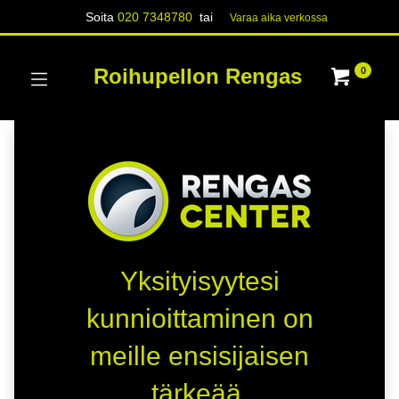
Soita
020 7348780
tai
Varaa aika verk​​​​ossa
Roihupellon Rengas
0
Yksityisyytesi
kunnioittaminen on
meille ensisijaisen
tärkeää.