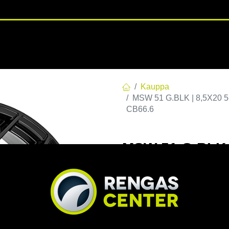
RENGASHOTELLI
NKAAT
VANTEET
PALVELUT
TUOTE
Kauppa
MSW 51 G.BLK | 8,5X20 5
CB66.6
MSW 51 G.BLK |
C66,56 R14 8.5
EAN:
8027529228908
Tuotek
Tällä tuotteella ei ole kelvo