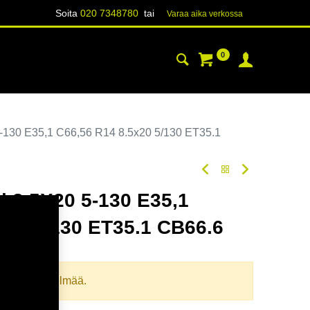
Soita
020 7348780
tai
Varaa aika verk​​​​ossa
0
YHTEYSTIEDOT
TIETOA
-130 E35,1 C66,56 R14 8.5x20 5/130 ET35.1
 8,5X20 5-130 E35,1
x20 5/130 ET35.1 CB66.6
oodi:
365197
llista yhdistelmää.