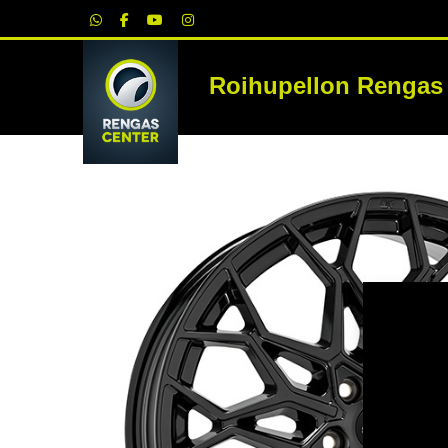
|
Roihupellon Rengas
RE