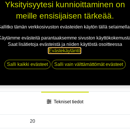
Yksityisyytesi kunnioittaminen on
Jaa
meille ensisijaisen tärkeää.
Toimitusehdot
allitko tämän verkkosivuston evästeiden käytön tällä selaimell
Käytämme evästeitä parantaaksemme sivuston käyttökokemusta
Saat lisätietoja evästeistä ja niiden käytöstä osoitteessa
Evästekäytäntö
.
Salli kaikki evästeet
Salli vain välttämättömät evästeet
Tekniset tiedot
20