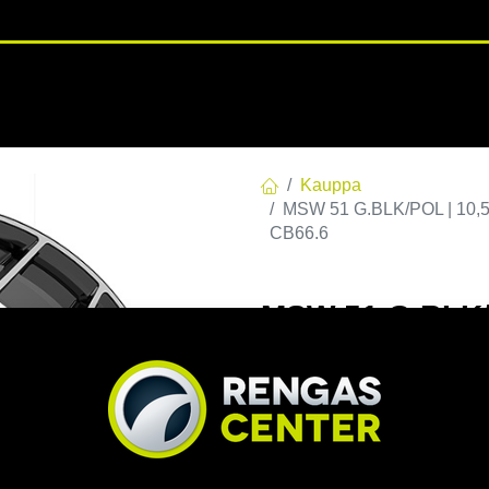
RENGASHOTELLI
NKAAT
VANTEET
PALVELUT
TUOTE
Kauppa
MSW 51 G.BLK/POL | 10,5
CB66.6
MSW 51 G.BLK/
C66,55 60 10.5
EAN:
8027529235906
Tuotek
Tällä tuotteella ei ole kelvo