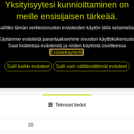
Yksityisyytesi kunnioittaminen on
Jaa
meille ensisijaisen tärkeää.
Toimitusehdot
allitko tämän verkkosivuston evästeiden käytön tällä selaimell
Käytämme evästeitä parantaaksemme sivuston käyttökokemusta
Saat lisätietoja evästeistä ja niiden käytöstä osoitteessa
Evästekäytäntö
.
Salli kaikki evästeet
Salli vain välttämättömät evästeet
Tekniset tiedot
20