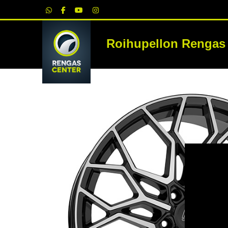
|
Roihupellon Rengas
RE