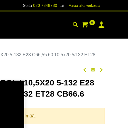
Soita
020 7348780
tai
Varaa aika verk​​​​ossa
0
YHTEYSTIEDOT
TIETOA
X20 5-132 E28 C66,55 60 10.5x20 5/132 ET28
POL | 10,5X20 5-132 E28
x20 5/132 ET28 CB66.6
oodi:
357172
llista yhdistelmää.