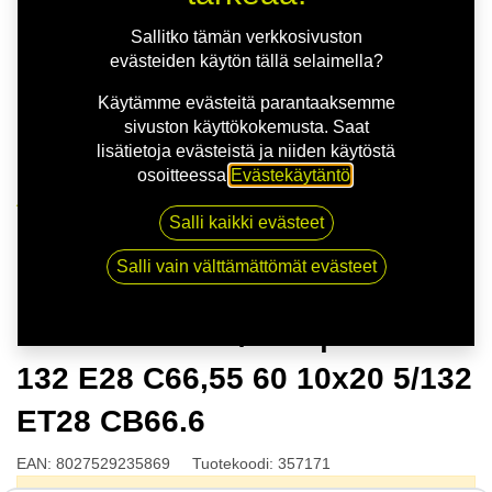
Sallitko tämän verkkosivuston
evästeiden käytön tällä selaimella?
Käytämme evästeitä parantaaksemme
sivuston käyttökokemusta. Saat
lisätietoja evästeistä ja niiden käytöstä
osoitteessa
Evästekäytäntö
.
Kauppa
Salli kaikki evästeet
MSW 51 G.BLK/POL | 10X20 5-132 E28 C66,55 60
10x20 5/132 ET28 CB66.6
Salli vain välttämättömät evästeet
MSW 51 G.BLK/POL | 10X20 5-
132 E28 C66,55 60 10x20 5/132
ET28 CB66.6
EAN:
8027529235869
Tuotekoodi:
357171