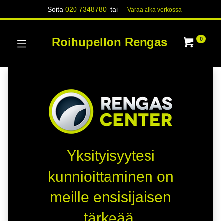
Soita
020 7348780
tai
Varaa aika verk​​​​ossa
Roihupellon Rengas
0
Yksityisyytesi
kunnioittaminen on
meille ensisijaisen
tärkeää.