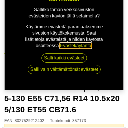
Sallitko tämän verkkosivuston
evästeiden käytön tällä selaimella?
Käytämme evästeitä parantaaksemme
sivuston käyttökokemusta. Saat
lisätietoja evästeistä ja niiden käytöstä
osoitteessa
Evästekäytäntö
.
Kauppa
Salli kaikki evästeet
MSW 51 G.BLK/POL | 10,5X20 5-130 E55 C71,56 R14
10.5x20 5/130 ET55 CB71.6
Salli vain välttämättömät evästeet
MSW 51 G.BLK/POL | 10,5X20
5-130 E55 C71,56 R14 10.5x20
5/130 ET55 CB71.6
EAN:
8027529212402
Tuotekoodi:
357173