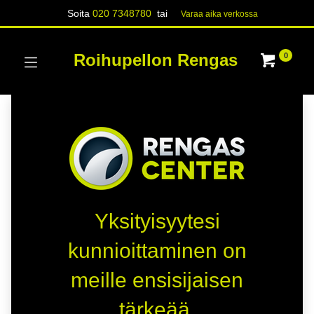
Soita
020 7348780
tai
Varaa aika verk​​​​ossa
Roihupellon Rengas
0
Yksityisyytesi
kunnioittaminen on
meille ensisijaisen
tärkeää.