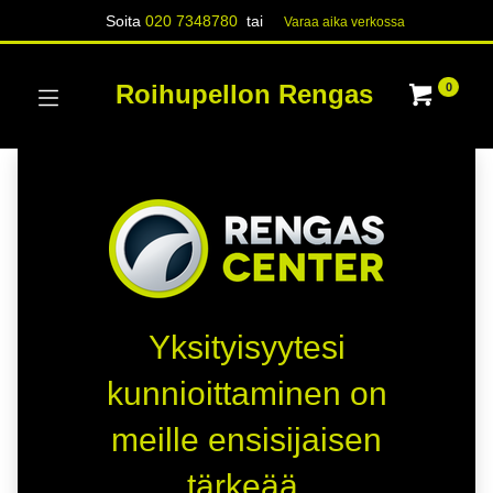
Soita
020 7348780
tai
Varaa aika verk​​​​ossa
Roihupellon Rengas
0
Yksityisyytesi
kunnioittaminen on
meille ensisijaisen
tärkeää.