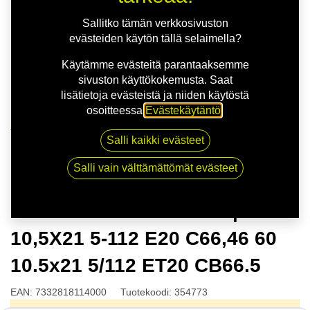
Sallitko tämän verkkosivuston
evästeiden käytön tällä selaimella?
Käytämme evästeitä parantaaksemme
sivuston käyttökokemusta. Saat
lisätietoja evästeistä ja niiden käytöstä
osoitteessa
Evästekäytäntö
.
Kauppa
Salli kaikki evästeet
NITRO APEX FF G.GUN | 10,5X21 5-112 E20 C66,46
60 10.5x21 5/112 ET20 CB66.5
Salli vain välttämättömät evästeet
NITRO APEX FF G.GUN |
10,5X21 5-112 E20 C66,46 60
10.5x21 5/112 ET20 CB66.5
EAN:
7332818114000
Tuotekoodi:
354773