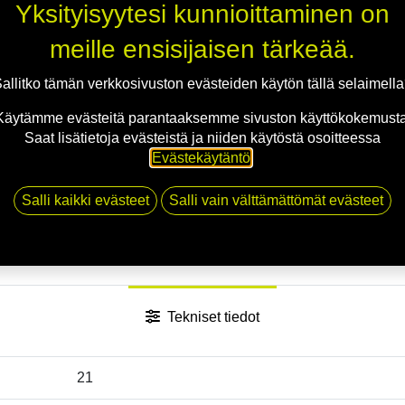
Yksityisyytesi kunnioittaminen on
Jaa
meille ensisijaisen tärkeää.
Toimitusehdot
allitko tämän verkkosivuston evästeiden käytön tällä selaimell
Käytämme evästeitä parantaaksemme sivuston käyttökokemusta
Saat lisätietoja evästeistä ja niiden käytöstä osoitteessa
Evästekäytäntö
.
Salli kaikki evästeet
Salli vain välttämättömät evästeet
Tekniset tiedot
21