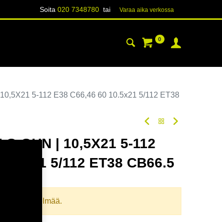
Soita
020 7348780
tai
Varaa aika verk​​​​ossa
0
YHTEYSTIEDOT
TIETOA
0,5X21 5-112 E38 C66,46 60 10.5x21 5/112 ET38
 G.GUN | 10,5X21 5-112
10.5x21 5/112 ET38 CB66.5
odi:
354774
llista yhdistelmää.