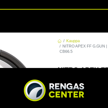
RENGASHOTELLI
NKAAT
VANTEET
PALVELUT
TUOTE
Kauppa
NITRO APEX FF G.GUN | 1
CB66.5
NITRO APEX FF
E38 C66,46 60 
EAN:
7332818114017
Tuoteko
Tällä tuotteella ei ole kelvo