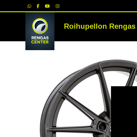
|
Roihupellon Rengas
RE