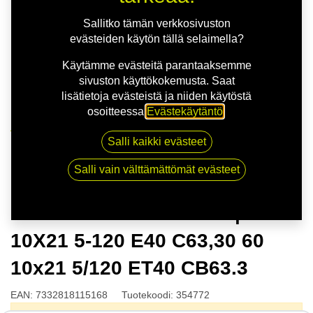
Sallitko tämän verkkosivuston
evästeiden käytön tällä selaimella?
Käytämme evästeitä parantaaksemme
sivuston käyttökokemusta. Saat
lisätietoja evästeistä ja niiden käytöstä
osoitteessa
Evästekäytäntö
.
Kauppa
Salli kaikki evästeet
NITRO APEX FF G.GUN | 10X21 5-120 E40 C63,30 60
10x21 5/120 ET40 CB63.3
Salli vain välttämättömät evästeet
NITRO APEX FF G.GUN |
10X21 5-120 E40 C63,30 60
10x21 5/120 ET40 CB63.3
EAN:
7332818115168
Tuotekoodi:
354772