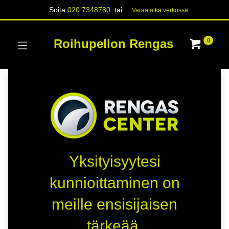
Soita
020 7348780
tai
Varaa aika verk​​​​ossa
Roihupellon Rengas
0
Yksityisyytesi
kunnioittaminen on
meille ensisijaisen
tärkeää.