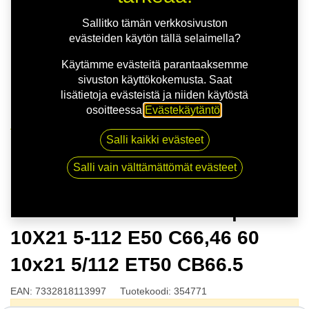
Sallitko tämän verkkosivuston
evästeiden käytön tällä selaimella?
Käytämme evästeitä parantaaksemme
sivuston käyttökokemusta. Saat
lisätietoja evästeistä ja niiden käytöstä
osoitteessa
Evästekäytäntö
.
Kauppa
Salli kaikki evästeet
NITRO APEX FF G.GUN | 10X21 5-112 E50 C66,46 60
10x21 5/112 ET50 CB66.5
Salli vain välttämättömät evästeet
NITRO APEX FF G.GUN |
10X21 5-112 E50 C66,46 60
10x21 5/112 ET50 CB66.5
EAN:
7332818113997
Tuotekoodi:
354771