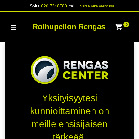
Soita
020 7348780
tai
Varaa aika verk​​​​ossa
Roihupellon Rengas
0
Yksityisyytesi
kunnioittaminen on
meille ensisijaisen
tärkeää.