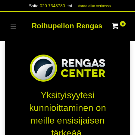
Soita
020 7348780
tai
Varaa aika verk​​​​ossa
Roihupellon Rengas
0
Yksityisyytesi
kunnioittaminen on
meille ensisijaisen
tärkeää.