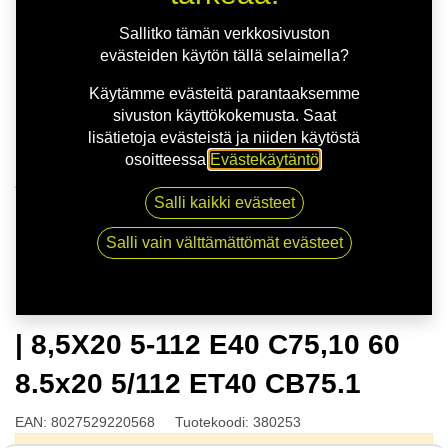
Sallitko tämän verkkosivuston
evästeiden käytön tällä selaimella?
Käytämme evästeitä parantaaksemme
sivuston käyttökokemusta. Saat
lisätietoja evästeistä ja niiden käytöstä
osoitteessa
Evästekäytäntö
.
Kauppa
Salli kaikki evästeet
OZ ESTREMA GT HLT SAT.BLK | 8,5X20 5-112 E40
C75,10 60 8.5x20 5/112 ET40 CB75.1
Salli vain välttämättömät evästeet
OZ ESTREMA GT HLT SAT.BLK
| 8,5X20 5-112 E40 C75,10 60
8.5x20 5/112 ET40 CB75.1
EAN:
8027529220568
Tuotekoodi:
380253