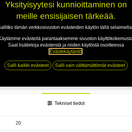
Yksityisyytesi kunnioittaminen on
meille ensisijaisen tärkeää.
Jaa
allitko tämän verkkosivuston evästeiden käytön tällä selaimell
Toimitusehdot
Käytämme evästeitä parantaaksemme sivuston käyttökokemusta
Saat lisätietoja evästeistä ja niiden käytöstä osoitteessa
Evästekäytäntö
.
Salli kaikki evästeet
Salli vain välttämättömät evästeet
Tekniset tiedot
20