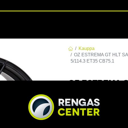
RENGASHOTELLI
NKAAT
VANTEET
PALVELUT
TUOTE
Kauppa
OZ ESTREMA GT HLT SAT.B
5/114.3 ET35 CB75.1
OZ ESTREMA GT
114,3 E35 C75,1
CB75.1
EAN:
8027529220544
Tuotek
Tällä tuotteella ei ole kelvo