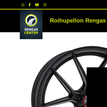
|
Roihupellon Rengas
RE