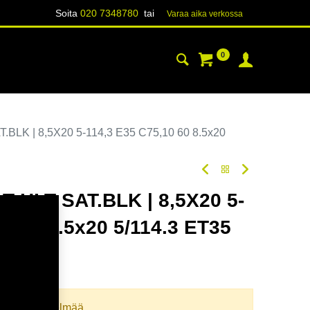
Soita
020 7348780
tai
Varaa aika verk​​​​ossa
0
YHTEYSTIEDOT
TIETOA
LK | 8,5X20 5-114,3 E35 C75,10 60 8.5x20
 HLT SAT.BLK | 8,5X20 5-
0 60 8.5x20 5/114.3 ET35
oodi:
380252
llista yhdistelmää.