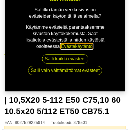
Sallitko tämän verkkosivuston
evästeiden käytön tällä selaimella?
Käytämme evästeitä parantaaksemme
sivuston käyttökokemusta. Saat
lisätietoja evästeistä ja niiden käytöstä
osoitteessa
Evästekäytäntö
.
Kauppa
Salli kaikki evästeet
OZ ESTREMA GT HLT SAT.BLK | 10,5X20 5-112 E50
C75,10 60 10.5x20 5/112 ET50 CB75.1
Salli vain välttämättömät evästeet
OZ ESTREMA GT HLT SAT.BLK
| 10,5X20 5-112 E50 C75,10 60
10.5x20 5/112 ET50 CB75.1
EAN:
8027529225914
Tuotekoodi:
378501