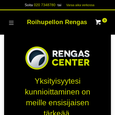
Soita
020 7348780
tai
Varaa aika verk​​​​ossa
Roihupellon Rengas
0
Yksityisyytesi
kunnioittaminen on
meille ensisijaisen
tärkeää.