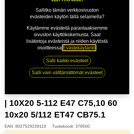
Sallitko tämän verkkosivuston
evästeiden käytön tällä selaimella?
Käytämme evästeitä parantaaksemme
sivuston käyttökokemusta. Saat
lisätietoja evästeistä ja niiden käytöstä
osoitteessa
Evästekäytäntö
.
Kauppa
Salli kaikki evästeet
OZ ESTREMA GT HLT SAT.BLK | 10X20 5-112 E47
C75,10 60 10x20 5/112 ET47 CB75.1
Salli vain välttämättömät evästeet
OZ ESTREMA GT HLT SAT.BLK
| 10X20 5-112 E47 C75,10 60
10x20 5/112 ET47 CB75.1
EAN:
8027529239119
Tuotekoodi:
378500