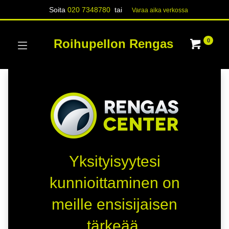
Soita
020 7348780
tai
Varaa aika verk​​​​ossa
Roihupellon Rengas
0
Yksityisyytesi
kunnioittaminen on
meille ensisijaisen
tärkeää.