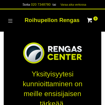
Soita
020 7348780
tai
Varaa aika verk​​​​ossa
Roihupellon Rengas
0
Yksityisyytesi
kunnioittaminen on
meille ensisijaisen
tärkeää.