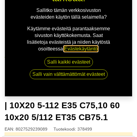
Sallitko tämän verkkosivuston
evästeiden käytön tällä selaimella?
Käytämme evästeitä parantaaksemme
sivuston käyttökokemusta. Saat
lisätietoja evästeistä ja niiden käytöstä
osoitteessa
Evästekäytäntö
.
Kauppa
Salli kaikki evästeet
OZ ESTREMA GT HLT SAT.BLK | 10X20 5-112 E35
C75,10 60 10x20 5/112 ET35 CB75.1
Salli vain välttämättömät evästeet
OZ ESTREMA GT HLT SAT.BLK
| 10X20 5-112 E35 C75,10 60
10x20 5/112 ET35 CB75.1
EAN:
8027529239089
Tuotekoodi:
378499