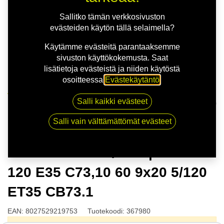
Sallitko tämän verkkosivuston
evästeiden käytön tällä selaimella?
Käytämme evästeitä parantaaksemme
sivuston käyttökokemusta. Saat
lisätietoja evästeistä ja niiden käytöstä
osoitteessa
Evästekäytäntö
.
Kauppa
Salli kaikki evästeet
MSW 75 M.GUN/POL | 9X20 5-120 E35 C73,10 60 9x20
5/120 ET35 CB73.1
Salli vain välttämättömät evästeet
MSW 75 M.GUN/POL | 9X20 5-
120 E35 C73,10 60 9x20 5/120
ET35 CB73.1
EAN:
8027529219753
Tuotekoodi:
367980