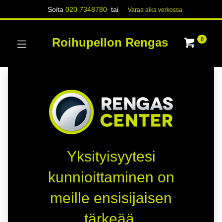
Soita
020 7348780
tai
Varaa aika verk​​​​ossa
Roihupellon Rengas
0
Yksityisyytesi
kunnioittaminen on
meille ensisijaisen
tärkeää.