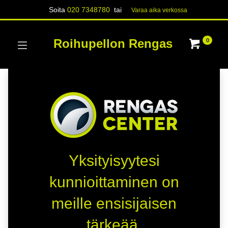
Soita
020 7348780
tai
Varaa aika verk​​​​ossa
Roihupellon Rengas
0
Yksityisyytesi
kunnioittaminen on
meille ensisijaisen
tärkeää.