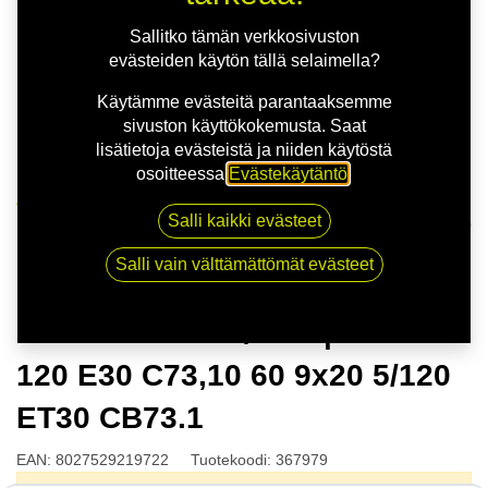
Sallitko tämän verkkosivuston
evästeiden käytön tällä selaimella?
Käytämme evästeitä parantaaksemme
sivuston käyttökokemusta. Saat
lisätietoja evästeistä ja niiden käytöstä
osoitteessa
Evästekäytäntö
.
Kauppa
Salli kaikki evästeet
MSW 75 M.GUN/POL | 9X20 5-120 E30 C73,10 60 9x20
5/120 ET30 CB73.1
Salli vain välttämättömät evästeet
MSW 75 M.GUN/POL | 9X20 5-
120 E30 C73,10 60 9x20 5/120
ET30 CB73.1
EAN:
8027529219722
Tuotekoodi:
367979