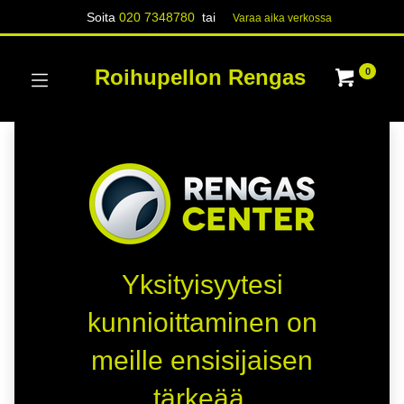
Soita
020 7348780
tai
Varaa aika verk​​​​ossa
Roihupellon Rengas
0
Yksityisyytesi
kunnioittaminen on
meille ensisijaisen
tärkeää.