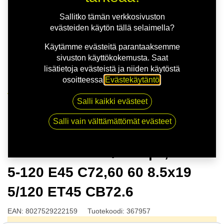
Sallitko tämän verkkosivuston
evästeiden käytön tällä selaimella?
Käytämme evästeitä parantaaksemme
sivuston käyttökokemusta. Saat
lisätietoja evästeistä ja niiden käytöstä
osoitteessa
Evästekäytäntö
.
Kauppa
Salli kaikki evästeet
MSW 75 M.GUN/POL | 8,5X19 5-120 E45 C72,60 60
8.5x19 5/120 ET45 CB72.6
Salli vain välttämättömät evästeet
MSW 75 M.GUN/POL | 8,5X19
5-120 E45 C72,60 60 8.5x19
5/120 ET45 CB72.6
EAN:
8027529222159
Tuotekoodi:
367957