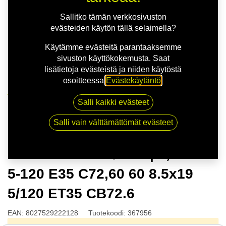
Sallitko tämän verkkosivuston
evästeiden käytön tällä selaimella?
Käytämme evästeitä parantaaksemme
sivuston käyttökokemusta. Saat
lisätietoja evästeistä ja niiden käytöstä
osoitteessa
Evästekäytäntö
.
Kauppa
Salli kaikki evästeet
MSW 75 M.GUN/POL | 8,5X19 5-120 E35 C72,60 60
8.5x19 5/120 ET35 CB72.6
Salli vain välttämättömät evästeet
MSW 75 M.GUN/POL | 8,5X19
5-120 E35 C72,60 60 8.5x19
5/120 ET35 CB72.6
EAN:
8027529222128
Tuotekoodi:
367956