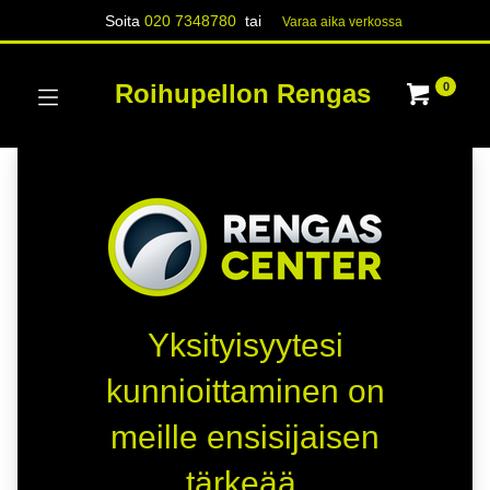
Soita
020 7348780
tai
Varaa aika verk​​​​ossa
Roihupellon Rengas
0
Yksityisyytesi
kunnioittaminen on
meille ensisijaisen
tärkeää.