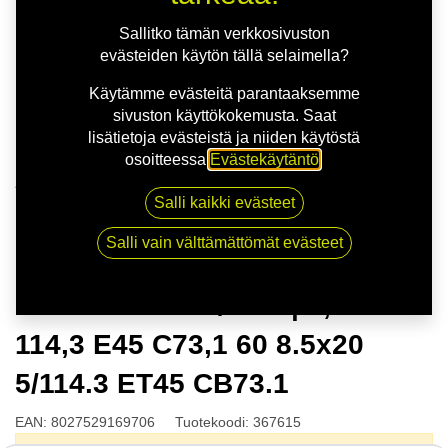
Sallitko tämän verkkosivuston
evästeiden käytön tällä selaimella?
Käytämme evästeitä parantaaksemme
sivuston käyttökokemusta. Saat
lisätietoja evästeistä ja niiden käytöstä
osoitteessa
Evästekäytäntö
.
Kauppa
Salli kaikki evästeet
MSW 74 G.BLK/POL | 8,5X20 5-114,3 E45 C73,1 60
8.5x20 5/114.3 ET45 CB73.1
Salli vain välttämättömät evästeet
MSW 74 G.BLK/POL | 8,5X20 5-
114,3 E45 C73,1 60 8.5x20
5/114.3 ET45 CB73.1
EAN:
8027529169706
Tuotekoodi:
367615