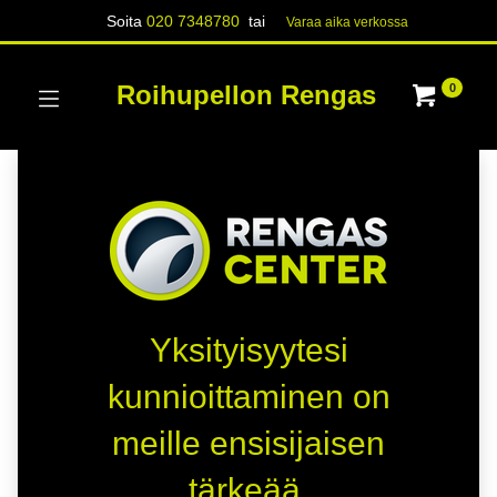
Soita
020 7348780
tai
Varaa aika verk​​​​ossa
Roihupellon Rengas
0
Yksityisyytesi
kunnioittaminen on
meille ensisijaisen
tärkeää.