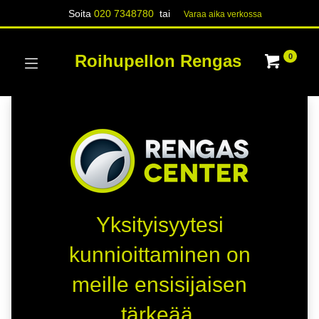
Soita
020 7348780
tai
Varaa aika verk​​​​ossa
Roihupellon Rengas
0
Yksityisyytesi
kunnioittaminen on
meille ensisijaisen
tärkeää.