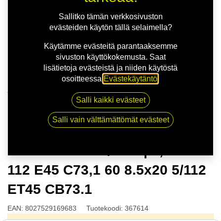
Sallitko tämän verkkosivuston
evästeiden käytön tällä selaimella?
Käytämme evästeitä parantaaksemme
sivuston käyttökokemusta. Saat
lisätietoja evästeistä ja niiden käytöstä
osoitteessa
Evästekäytäntö
.
Kauppa
Salli kaikki evästeet
MSW 74 G.BLK/POL | 8,5X20 5-112 E45 C73,1 60
8.5x20 5/112 ET45 CB73.1
Salli vain välttämättömät evästeet
MSW 74 G.BLK/POL | 8,5X20 5-
112 E45 C73,1 60 8.5x20 5/112
ET45 CB73.1
EAN:
8027529169683
Tuotekoodi:
367614