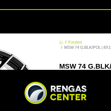
RENGASHOTELLI
NKAAT
VANTEET
PALVELUT
TUOTE
Kauppa
MSW 74 G.BLK/POL | 8X19
MSW 74 G.BLK/
C73,1 60 8x19 
EAN:
8027529169102
Tuotek
Tällä tuotteella ei ole kelvo