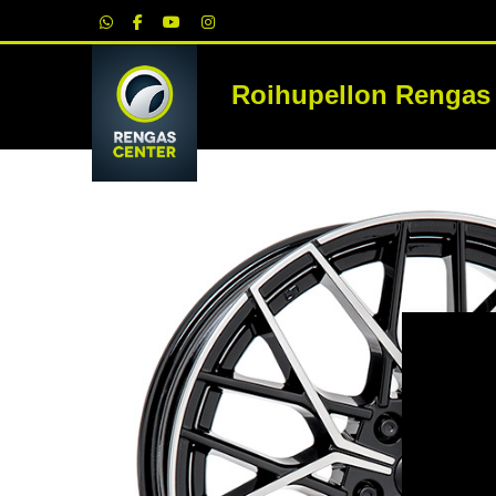
|
Roihupellon Rengas
RE