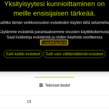
Jaa
Yksityisyytesi kunnioittaminen on
Toimitusehdot
meille ensisijaisen tärkeää.
allitko tämän verkkosivuston evästeiden käytön tällä selaimell
Käytämme evästeitä parantaaksemme sivuston käyttökokemusta
Saat lisätietoja evästeistä ja niiden käytöstä osoitteessa
Evästekäytäntö
.
Salli kaikki evästeet
Salli vain välttämättömät evästeet
Tekniset tiedot
19