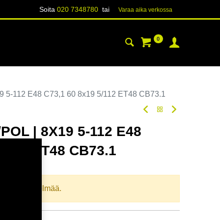
Soita
020 7348780
tai
Varaa aika verk​​​​ossa
0
YHTEYSTIEDOT
TIETOA
 5-112 E48 C73,1 60 8x19 5/112 ET48 CB73.1
POL | 8X19 5-112 E48
5/112 ET48 CB73.1
oodi:
367590
llista yhdistelmää.