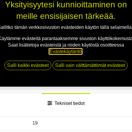
Jaa
Yksityisyytesi kunnioittaminen on
Toimitusehdot
meille ensisijaisen tärkeää.
allitko tämän verkkosivuston evästeiden käytön tällä selaimell
Käytämme evästeitä parantaaksemme sivuston käyttökokemusta
Saat lisätietoja evästeistä ja niiden käytöstä osoitteessa
Evästekäytäntö
.
Salli kaikki evästeet
Salli vain välttämättömät evästeet
Tekniset tiedot
19