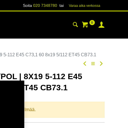
Soita
020 7348780
tai
Varaa aika verk​​​​ossa
0
YHTEYSTIEDOT
TIETOA
 5-112 E45 C73,1 60 8x19 5/112 ET45 CB73.1
POL | 8X19 5-112 E45
5/112 ET45 CB73.1
oodi:
367589
llista yhdistelmää.