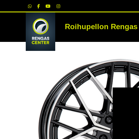
|
Roihupellon Rengas
RE