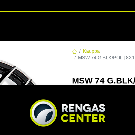
RENGASHOTELLI
NKAAT
VANTEET
PALVELUT
TUOTE
Kauppa
MSW 74 G.BLK/POL | 8X19
MSW 74 G.BLK/
C73,1 60 8x19 
EAN:
8027529169089
Tuotek
Tällä tuotteella ei ole kelvo