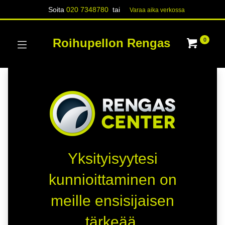
Soita
020 7348780
tai
Varaa aika verk​​​​ossa
Roihupellon Rengas
0
Yksityisyytesi
kunnioittaminen on
meille ensisijaisen
tärkeää.