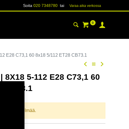
Soita
020 7348780
tai
Varaa aika verk​​​​ossa
0
YHTEYSTIEDOT
TIETOA
12 E28 C73,1 60 8x18 5/112 ET28 CB73.1
 8X18 5-112 E28 C73,1 60
8 CB73.1
oodi:
367519
llista yhdistelmää.