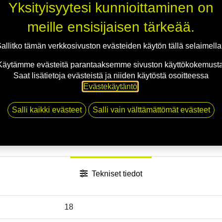
Jaa
Yksityisyytesi kunnioittaminen on
Toimitusehdot
meille ensisijaisen tärkeää.
allitko tämän verkkosivuston evästeiden käytön tällä selaimell
Käytämme evästeitä parantaaksemme sivuston käyttökokemusta
Saat lisätietoja evästeistä ja niiden käytöstä osoitteessa
Evästekäytäntö
.
Salli kaikki evästeet
Salli vain välttämättömät evästeet
Tekniset tiedot
18