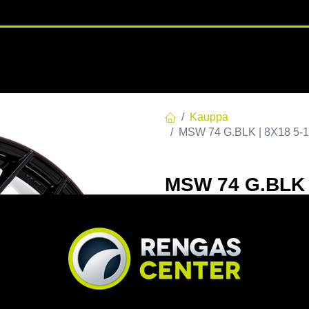
RENGASHOTELLI
NKAAT
VANTEET
PALVELUT
TUOTE
Kauppa
MSW 74 G.BLK | 8X18 5-1
MSW 74 G.BLK |
8x18 5/112 ET2
EAN:
8027529168815
Tuotek
Tällä tuotteella ei ole kelvo