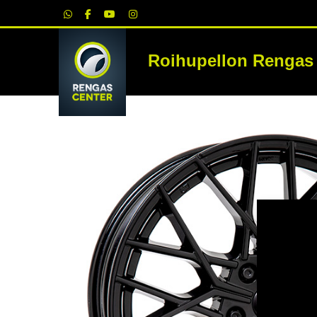
|
Roihupellon Rengas
RE