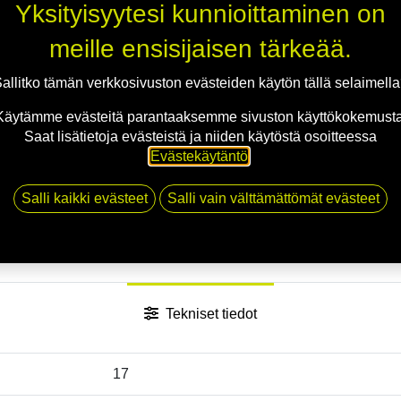
Jaa
Yksityisyytesi kunnioittaminen on
Toimitusehdot
meille ensisijaisen tärkeää.
allitko tämän verkkosivuston evästeiden käytön tällä selaimell
Käytämme evästeitä parantaaksemme sivuston käyttökokemusta
Saat lisätietoja evästeistä ja niiden käytöstä osoitteessa
Evästekäytäntö
.
Salli kaikki evästeet
Salli vain välttämättömät evästeet
Tekniset tiedot
17