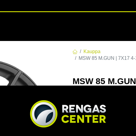
RENGASHOTELLI
NKAAT
VANTEET
PALVELUT
TUOTE
Kauppa
MSW 85 M.GUN | 7X17 4-1
MSW 85 M.GUN |
7x17 4/108 ET2
EAN:
8027529092820
Tuotek
Tällä tuotteella ei ole kelvo