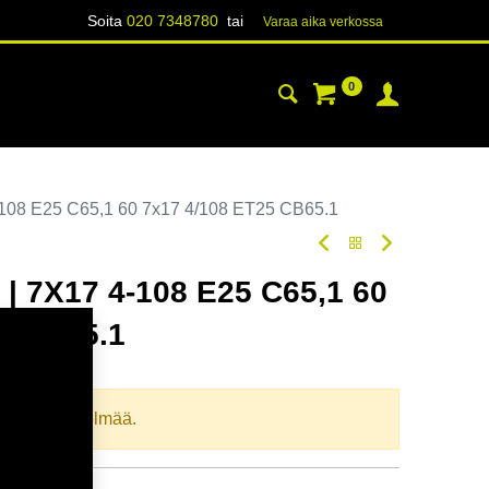
Soita
020 7348780
tai
Varaa aika verk​​​​ossa
0
YHTEYSTIEDOT
TIETOA
08 E25 C65,1 60 7x17 4/108 ET25 CB65.1
 7X17 4-108 E25 C65,1 60
5 CB65.1
oodi:
367432
llista yhdistelmää.