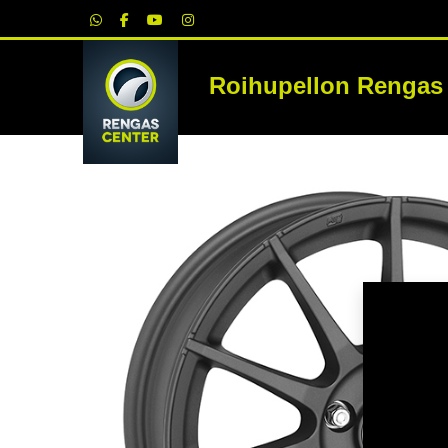
|
Roihupellon Rengas
RE