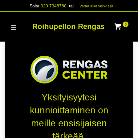
Soita
020 7348780
tai
Varaa aika verk​​​​ossa
Roihupellon Rengas
0
Yksityisyytesi
kunnioittaminen on
meille ensisijaisen
tärkeää.