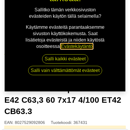
Sallitko tämän verkkosivuston
evästeiden käytön tällä selaimella?
Käytämme evästeitä parantaaksemme
sivuston käyttökokemusta. Saat
lisätietoja evästeistä ja niiden käytöstä
osoitteessa
Evästekäytäntö
.
Kauppa
Salli kaikki evästeet
MSW 85 M.GUN | 7X17 4-100 E42 C63,3 60 7x17 4/100
ET42 CB63.3
Salli vain välttämättömät evästeet
MSW 85 M.GUN | 7X17 4-100
E42 C63,3 60 7x17 4/100 ET42
CB63.3
EAN:
8027529092806
Tuotekoodi:
367431