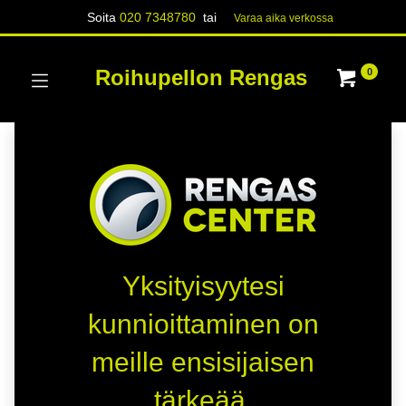
Soita
020 7348780
tai
Varaa aika verk​​​​ossa
Roihupellon Rengas
0
Yksityisyytesi
kunnioittaminen on
meille ensisijaisen
tärkeää.