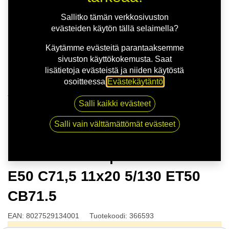
Sallitko tämän verkkosivuston
evästeiden käytön tällä selaimella?
Käytämme evästeitä parantaaksemme
sivuston käyttökokemusta. Saat
lisätietoja evästeistä ja niiden käytöstä
osoitteessa
Evästekäytäntö
.
Kauppa
Salli kaikki evästeet
OZ HYPER GT | 11X20 5-130 E50 C71,5 11x20 5/130
ET50 CB71.5
Salli vain välttämättömät evästeet
OZ HYPER GT | 11X20 5-130
E50 C71,5 11x20 5/130 ET50
CB71.5
EAN:
8027529134001
Tuotekoodi:
366593