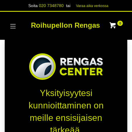
Soita
020 7348780
tai
Varaa aika verk​​​​ossa
Roihupellon Rengas
0
Yksityisyytesi
kunnioittaminen on
meille ensisijaisen
tärkeää.