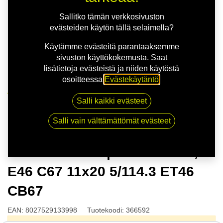
Sallitko tämän verkkosivuston
evästeiden käytön tällä selaimella?
Käytämme evästeitä parantaaksemme
sivuston käyttökokemusta. Saat
lisätietoja evästeistä ja niiden käytöstä
osoitteessa
Evästekäytäntö
.
Kauppa
Salli kaikki evästeet
OZ HYPER GT | 11X20 5-114,3 E46 C67 11x20 5/114.3
ET46 CB67
Salli vain välttämättömät evästeet
OZ HYPER GT | 11X20 5-114,3
E46 C67 11x20 5/114.3 ET46
CB67
EAN:
8027529133998
Tuotekoodi:
366592