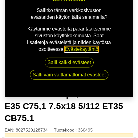
Sallitko tämän verkkosivuston
evästeiden käytön tällä selaimella?
Käytämme evästeitä parantaaksemme
sivuston käyttökokemusta. Saat
lisätietoja evästeistä ja niiden käytöstä
osoitteessa
Evästekäytäntö
.
Kauppa
Salli kaikki evästeet
OZ HYPER GT | 7,5X18 5-112 E35 C75,1 7.5x18 5/112
ET35 CB75.1
Salli vain välttämättömät evästeet
OZ HYPER GT | 7,5X18 5-112
E35 C75,1 7.5x18 5/112 ET35
CB75.1
EAN:
8027529128734
Tuotekoodi:
366495