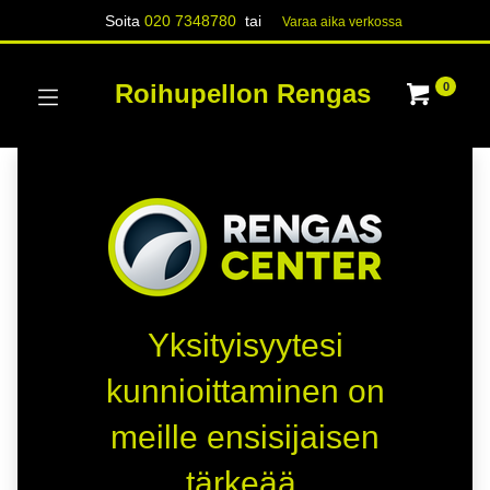
Soita
020 7348780
tai
Varaa aika verk​​​​ossa
Roihupellon Rengas
0
Yksityisyytesi
kunnioittaminen on
meille ensisijaisen
tärkeää.