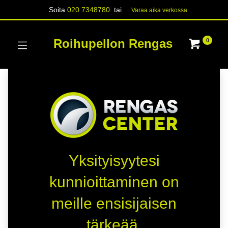
Soita
020 7348780
tai
Varaa aika verk​​​​ossa
Roihupellon Rengas
0
Yksityisyytesi
kunnioittaminen on
meille ensisijaisen
tärkeää.