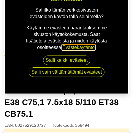
Sallitko tämän verkkosivuston
evästeiden käytön tällä selaimella?
Käytämme evästeitä parantaaksemme
sivuston käyttökokemusta. Saat
lisätietoja evästeistä ja niiden käytöstä
osoitteessa
Evästekäytäntö
.
Kauppa
Salli kaikki evästeet
OZ HYPER GT | 7,5X18 5-110 E38 C75,1 7.5x18 5/110
ET38 CB75.1
Salli vain välttämättömät evästeet
OZ HYPER GT | 7,5X18 5-110
E38 C75,1 7.5x18 5/110 ET38
CB75.1
EAN:
8027529128727
Tuotekoodi:
366494