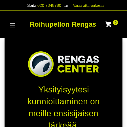
Soita
020 7348780
tai
Varaa aika verk​​​​ossa
Roihupellon Rengas
0
Yksityisyytesi
kunnioittaminen on
meille ensisijaisen
tärkeää.