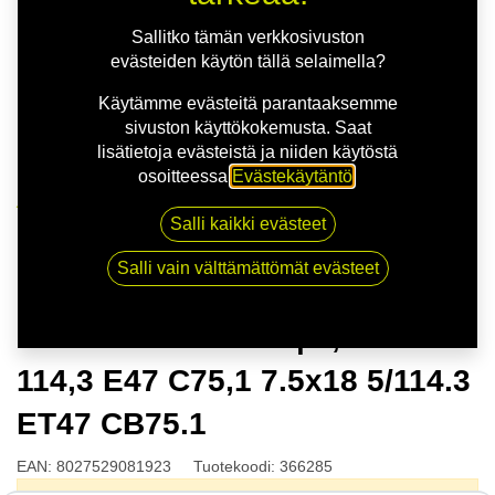
Sallitko tämän verkkosivuston
evästeiden käytön tällä selaimella?
Käytämme evästeitä parantaaksemme
sivuston käyttökokemusta. Saat
lisätietoja evästeistä ja niiden käytöstä
osoitteessa
Evästekäytäntö
.
Kauppa
Salli kaikki evästeet
OZ FORMULA HLT | 7,5X18 5-114,3 E47 C75,1 7.5x18
5/114.3 ET47 CB75.1
Salli vain välttämättömät evästeet
OZ FORMULA HLT | 7,5X18 5-
114,3 E47 C75,1 7.5x18 5/114.3
ET47 CB75.1
EAN:
8027529081923
Tuotekoodi:
366285