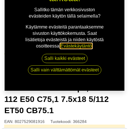
Sallitko tämän verkkosivuston
evästeiden käytön tällä selaimella?
Käytämme evästeitä parantaaksemme
sivuston käyttökokemusta. Saat
lisätietoja evästeistä ja niiden käytöstä
osoitteessa
Evästekäytäntö
.
Kauppa
Salli kaikki evästeet
OZ FORMULA HLT | 7,5X18 5-112 E50 C75,1 7.5x18
5/112 ET50 CB75.1
Salli vain välttämättömät evästeet
OZ FORMULA HLT | 7,5X18 5-
112 E50 C75,1 7.5x18 5/112
ET50 CB75.1
EAN:
8027529081916
Tuotekoodi:
366284