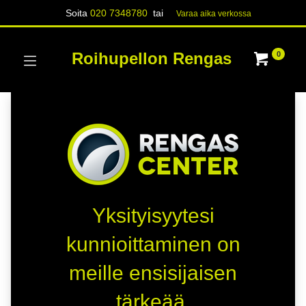
Soita
020 7348780
tai
Varaa aika verk​​​​ossa
Roihupellon Rengas
0
Yksityisyytesi
kunnioittaminen on
meille ensisijaisen
tärkeää.