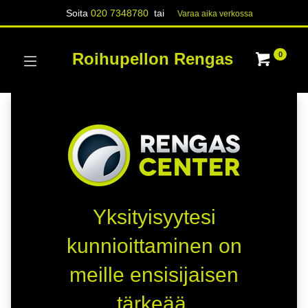
Soita
020 7348780
tai
Varaa aika verk​​​​ossa
Roihupellon Rengas
0
Yksityisyytesi
kunnioittaminen on
meille ensisijaisen
tärkeää.