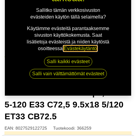
Sallitko tämän verkkosivuston
evästeiden käytön tällä selaimella?
Käytämme evästeitä parantaaksemme
sivuston käyttökokemusta. Saat
lisätietoja evästeistä ja niiden käytöstä
osoitteessa
Evästekäytäntö
.
Kauppa
Salli kaikki evästeet
OZ CHALLENGE HLT | 9,5X18 5-120 E33 C72,5
9.5x18 5/120 ET33 CB72.5
Salli vain välttämättömät evästeet
OZ CHALLENGE HLT | 9,5X18
5-120 E33 C72,5 9.5x18 5/120
ET33 CB72.5
EAN:
8027529122725
Tuotekoodi:
366259