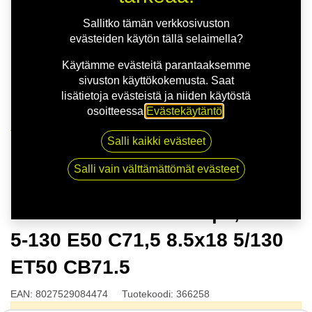
Sallitko tämän verkkosivuston
evästeiden käytön tällä selaimella?
Käytämme evästeitä parantaaksemme
sivuston käyttökokemusta. Saat
lisätietoja evästeistä ja niiden käytöstä
osoitteessa
Evästekäytäntö
.
Kauppa
Salli kaikki evästeet
OZ CHALLENGE HLT | 8,5X18 5-130 E50 C71,5
8.5x18 5/130 ET50 CB71.5
Salli vain välttämättömät evästeet
OZ CHALLENGE HLT | 8,5X18
5-130 E50 C71,5 8.5x18 5/130
ET50 CB71.5
EAN:
8027529084474
Tuotekoodi:
366258