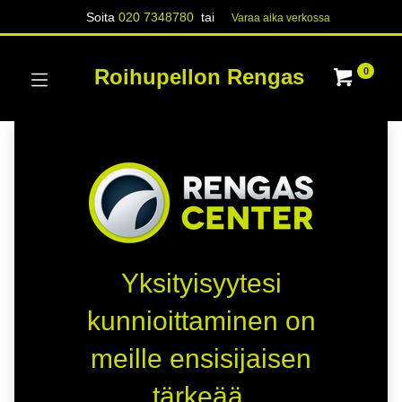
Soita
020 7348780
tai
Varaa aika verk​​​​ossa
Roihupellon Rengas
0
Yksityisyytesi
kunnioittaminen on
meille ensisijaisen
tärkeää.