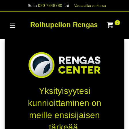
Soita
020 7348780
tai
Varaa aika verk​​​​ossa
Roihupellon Rengas
0
Yksityisyytesi
kunnioittaminen on
meille ensisijaisen
tärkeää.