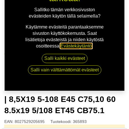
Sallitko tämän verkkosivuston
evästeiden käytön tällä selaimella?
Käytämme evästeitä parantaaksemme
sivuston käyttökokemusta. Saat
lisätietoja evästeistä ja niiden käytöstä
osoitteessa
Evästekäytäntö
.
Kauppa
Salli kaikki evästeet
OZ ESTREMA GT HLT SAT.BLK | 8,5X19 5-108 E45
C75,10 60 8.5x19 5/108 ET45 CB75.1
Salli vain välttämättömät evästeet
OZ ESTREMA GT HLT SAT.BLK
| 8,5X19 5-108 E45 C75,10 60
8.5x19 5/108 ET45 CB75.1
EAN:
8027529205695
Tuotekoodi:
365893