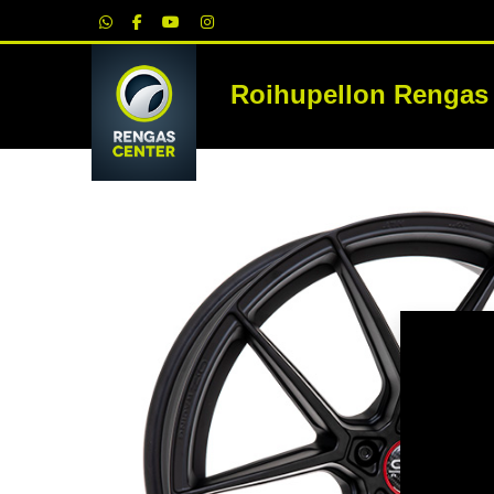
|
Roihupellon Rengas
RE