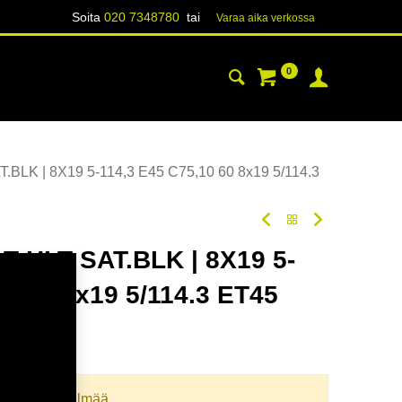
Soita
020 7348780
tai
Varaa aika verk​​​​ossa
0
YHTEYSTIEDOT
TIETOA
LK | 8X19 5-114,3 E45 C75,10 60 8x19 5/114.3
 HLT SAT.BLK | 8X19 5-
10 60 8x19 5/114.3 ET45
oodi:
365892
llista yhdistelmää.