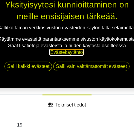
Yksityisyytesi kunnioittaminen on
meille ensisijaisen tärkeää.
Jaa
allitko tämän verkkosivuston evästeiden käytön tällä selaimell
Toimitusehdot
Käytämme evästeitä parantaaksemme sivuston käyttökokemusta
Saat lisätietoja evästeistä ja niiden käytöstä osoitteessa
Evästekäytäntö
.
Salli kaikki evästeet
Salli vain välttämättömät evästeet
Tekniset tiedot
19