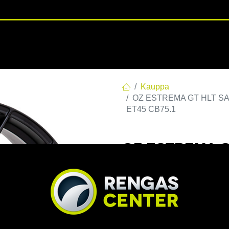
RENGASHOTELLI
NKAAT
VANTEET
PALVELUT
TUOTE
Kauppa
OZ ESTREMA GT HLT SAT.B
ET45 CB75.1
OZ ESTREMA GT
114,3 E45 C75,
CB75.1
EAN:
8027529205657
Tuotek
Tällä tuotteella ei ole kelvo