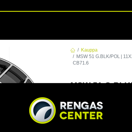
RENGASHOTELLI
NKAAT
VANTEET
PALVELUT
TUOTE
Kauppa
MSW 51 G.BLK/POL | 11X2
CB71.6
MSW 51 G.BLK/
C71,56 R14 11x
EAN:
8027529213867
Tuotek
Tällä tuotteella ei ole kelvo