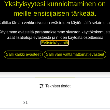
Yksityisyytesi kunnioittaminen on
Jaa
meille ensisijaisen tärkeää.
Toimitusehdot
allitko tämän verkkosivuston evästeiden käytön tällä selaimell
Käytämme evästeitä parantaaksemme sivuston käyttökokemusta
Saat lisätietoja evästeistä ja niiden käytöstä osoitteessa
Evästekäytäntö
.
Salli kaikki evästeet
Salli vain välttämättömät evästeet
Tekniset tiedot
21