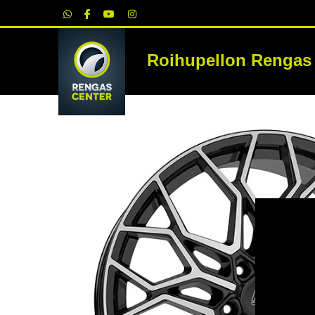
|
Roihupellon Rengas
RE