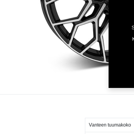
S
Vanteen tuumakoko