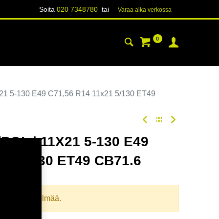
Soita
020 7348780
tai
Varaa aika verk​​​​ossa
0
YHTEYSTIEDOT
TIETOA
1 5-130 E49 C71,56 R14 11x21 5/130 ET49
POL | 11X21 5-130 E49
21 5/130 ET49 CB71.6
oodi:
357220
llista yhdistelmää.