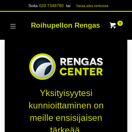
Soita
020 7348780
tai
Varaa aika verk​​​​ossa
Roihupellon Rengas
0
Yksityisyytesi
kunnioittaminen on
meille ensisijaisen
tärkeää.