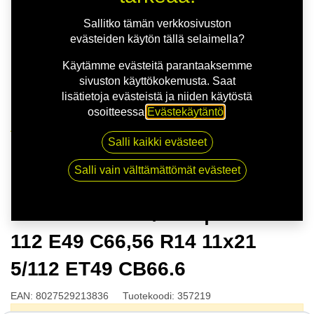
Sallitko tämän verkkosivuston
evästeiden käytön tällä selaimella?
Käytämme evästeitä parantaaksemme
sivuston käyttökokemusta. Saat
lisätietoja evästeistä ja niiden käytöstä
osoitteessa
Evästekäytäntö
.
Kauppa
Salli kaikki evästeet
MSW 51 G.BLK/POL | 11X21 5-112 E49 C66,56 R14
11x21 5/112 ET49 CB66.6
Salli vain välttämättömät evästeet
MSW 51 G.BLK/POL | 11X21 5-
112 E49 C66,56 R14 11x21
5/112 ET49 CB66.6
EAN:
8027529213836
Tuotekoodi:
357219