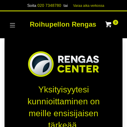
Soita
020 7348780
tai
Varaa aika verk​​​​ossa
Roihupellon Rengas
0
Yksityisyytesi
kunnioittaminen on
meille ensisijaisen
tärkeää.