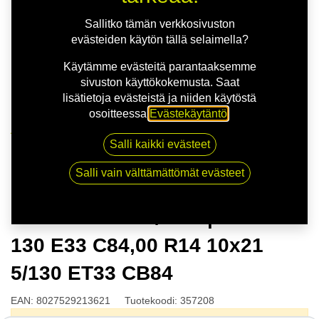
Sallitko tämän verkkosivuston
evästeiden käytön tällä selaimella?
Käytämme evästeitä parantaaksemme
sivuston käyttökokemusta. Saat
lisätietoja evästeistä ja niiden käytöstä
osoitteessa
Evästekäytäntö
.
Kauppa
Salli kaikki evästeet
MSW 51 G.BLK/POL | 10X21 5-130 E33 C84,00 R14
10x21 5/130 ET33 CB84
Salli vain välttämättömät evästeet
MSW 51 G.BLK/POL | 10X21 5-
130 E33 C84,00 R14 10x21
5/130 ET33 CB84
EAN:
8027529213621
Tuotekoodi:
357208