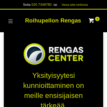
Soita
020 7348780
tai
Varaa aika verk​​​​ossa
Roihupellon Rengas
0
Yksityisyytesi
kunnioittaminen on
meille ensisijaisen
tärkeää.