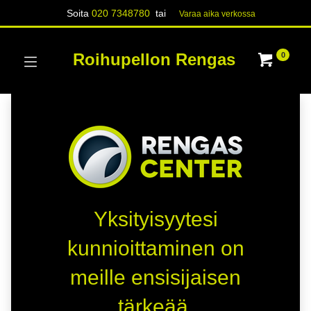
Soita
020 7348780
tai
Varaa aika verk​​​​ossa
Roihupellon Rengas
0
Yksityisyytesi
kunnioittaminen on
meille ensisijaisen
tärkeää.