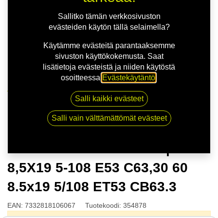
Sallitko tämän verkkosivuston
evästeiden käytön tällä selaimella?
Käytämme evästeitä parantaaksemme
sivuston käyttökokemusta. Saat
lisätietoja evästeistä ja niiden käytöstä
osoitteessa
Evästekäytäntö
.
Kauppa
Salli kaikki evästeet
NITRO STING FF G.BLK | 8,5X19 5-108 E53 C63,30 60
8.5x19 5/108 ET53 CB63.3
Salli vain välttämättömät evästeet
NITRO STING FF G.BLK |
8,5X19 5-108 E53 C63,30 60
8.5x19 5/108 ET53 CB63.3
EAN:
7332818106067
Tuotekoodi:
354878