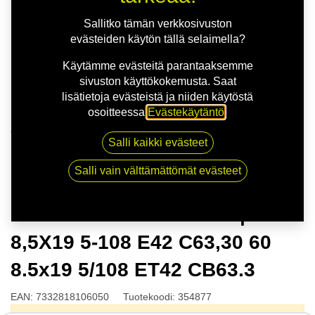
Sallitko tämän verkkosivuston
evästeiden käytön tällä selaimella?
Käytämme evästeitä parantaaksemme
sivuston käyttökokemusta. Saat
lisätietoja evästeistä ja niiden käytöstä
osoitteessa
Evästekäytäntö
.
Kauppa
Salli kaikki evästeet
NITRO STING FF G.BLK | 8,5X19 5-108 E42 C63,30 60
8.5x19 5/108 ET42 CB63.3
Salli vain välttämättömät evästeet
NITRO STING FF G.BLK |
8,5X19 5-108 E42 C63,30 60
8.5x19 5/108 ET42 CB63.3
EAN:
7332818106050
Tuotekoodi:
354877