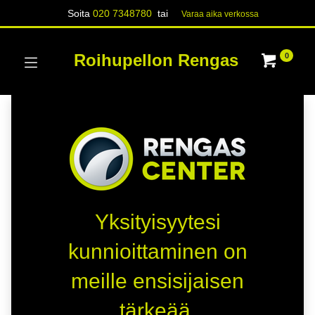
Soita
020 7348780
tai
Varaa aika verk​​​​ossa
Roihupellon Rengas
0
Yksityisyytesi
kunnioittaminen on
meille ensisijaisen
tärkeää.