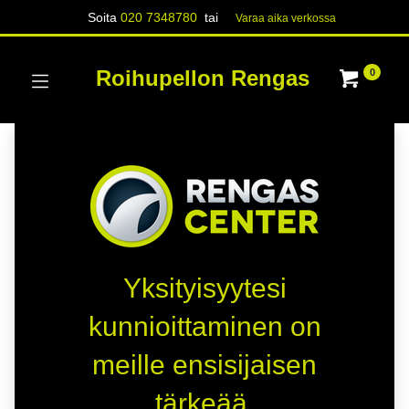
Soita
020 7348780
tai
Varaa aika verk​​​​ossa
Roihupellon Rengas
0
Yksityisyytesi
kunnioittaminen on
meille ensisijaisen
tärkeää.