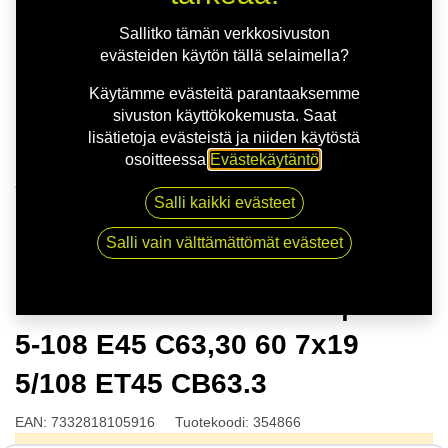
Sallitko tämän verkkosivuston
evästeiden käytön tällä selaimella?
Käytämme evästeitä parantaaksemme
sivuston käyttökokemusta. Saat
lisätietoja evästeistä ja niiden käytöstä
osoitteessa
Evästekäytäntö
.
Kauppa
Salli kaikki evästeet
NITRO STING FF G.BLK | 7X19 5-108 E45 C63,30 60
7x19 5/108 ET45 CB63.3
Salli vain välttämättömät evästeet
NITRO STING FF G.BLK | 7X19
5-108 E45 C63,30 60 7x19
5/108 ET45 CB63.3
EAN:
7332818105916
Tuotekoodi:
354866