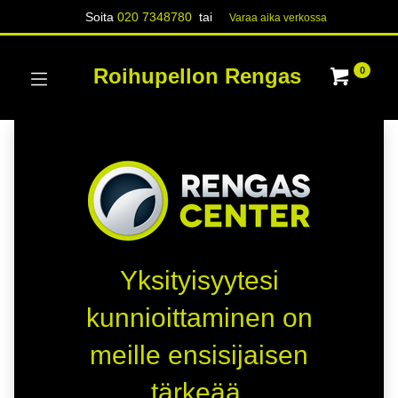
Soita
020 7348780
tai
Varaa aika verk​​​​ossa
Roihupellon Rengas
0
Yksityisyytesi
kunnioittaminen on
meille ensisijaisen
tärkeää.