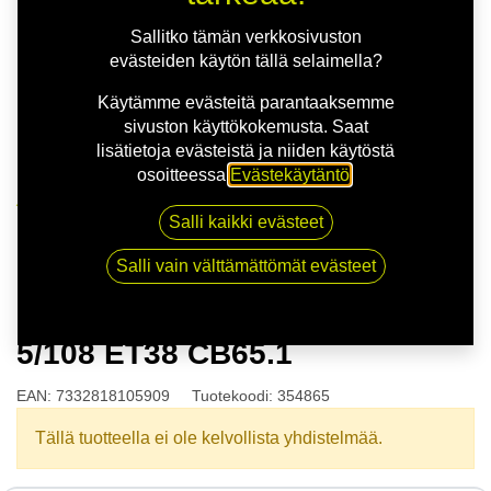
Sallitko tämän verkkosivuston
evästeiden käytön tällä selaimella?
Käytämme evästeitä parantaaksemme
sivuston käyttökokemusta. Saat
lisätietoja evästeistä ja niiden käytöstä
osoitteessa
Evästekäytäntö
.
Kauppa
Salli kaikki evästeet
NITRO STING FF G.BLK 7x19 5/108 ET38 CB65.1
Salli vain välttämättömät evästeet
NITRO STING FF G.BLK 7x19
5/108 ET38 CB65.1
EAN:
7332818105909
Tuotekoodi:
354865
Tällä tuotteella ei ole kelvollista yhdistelmää.