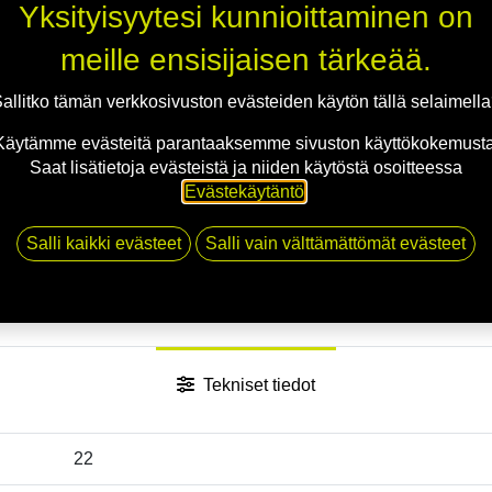
Yksityisyytesi kunnioittaminen on
meille ensisijaisen tärkeää.
Jaa
allitko tämän verkkosivuston evästeiden käytön tällä selaimell
Toimitusehdot
Käytämme evästeitä parantaaksemme sivuston käyttökokemusta
Saat lisätietoja evästeistä ja niiden käytöstä osoitteessa
Evästekäytäntö
.
Salli kaikki evästeet
Salli vain välttämättömät evästeet
Tekniset tiedot
22