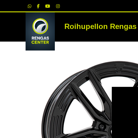
|
Roihupellon Rengas
RE