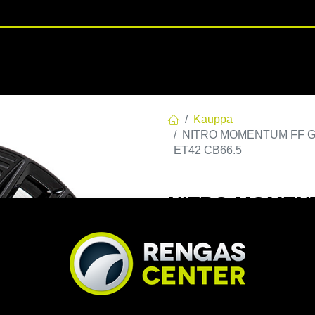
RENGASHOTELLI
NKAAT
VANTEET
PALVELUT
TUOTE
Kauppa
NITRO MOMENTUM FF G.BL
ET42 CB66.5
NITRO MOMENTU
112 E42 C66,46
CB66.5
EAN:
7332818113126
Tuoteko
Tällä tuotteella ei ole kelvo