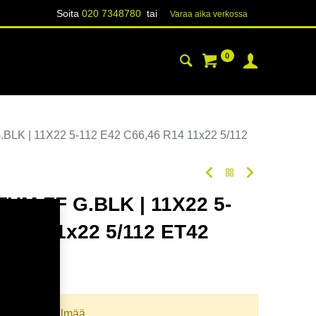
Soita
020 7348780
tai
Varaa aika verk​​​​ossa
0
YHTEYSTIEDOT
TIETOA
K | 11X22 5-112 E42 C66,46 R14 11x22 5/112
M FF G.BLK | 11X22 5-
 R14 11x22 5/112 ET42
odi:
354700
llista yhdistelmää.