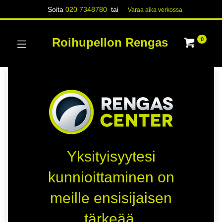
Soita
020 7348780
tai
Varaa aika verk​​​​ossa
Roihupellon Rengas
0
Yksityisyytesi
kunnioittaminen on
meille ensisijaisen
tärkeää.