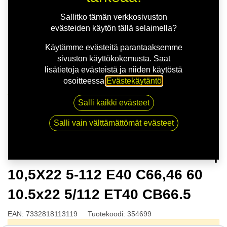
Sallitko tämän verkkosivuston
evästeiden käytön tällä selaimella?
Käytämme evästeitä parantaaksemme
sivuston käyttökokemusta. Saat
lisätietoja evästeistä ja niiden käytöstä
osoitteessa
Evästekäytäntö
.
Kauppa
Salli kaikki evästeet
NITRO MOMENTUM FF G.BLK | 10,5X22 5-112 E40
C66,46 60 10.5x22 5/112 ET40 CB66.5
Salli vain välttämättömät evästeet
NITRO MOMENTUM FF G.BLK |
10,5X22 5-112 E40 C66,46 60
10.5x22 5/112 ET40 CB66.5
EAN:
7332818113119
Tuotekoodi:
354699