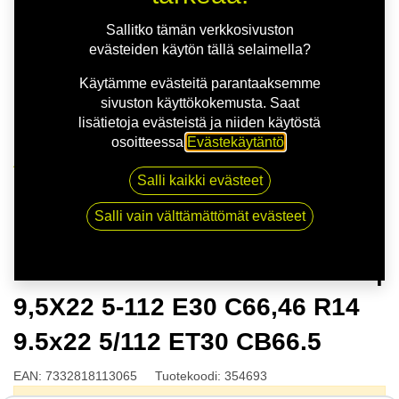
Sallitko tämän verkkosivuston
evästeiden käytön tällä selaimella?
Käytämme evästeitä parantaaksemme
sivuston käyttökokemusta. Saat
lisätietoja evästeistä ja niiden käytöstä
osoitteessa
Evästekäytäntö
.
Kauppa
Salli kaikki evästeet
NITRO MOMENTUM FF G.BLK | 9,5X22 5-112 E30
C66,46 R14 9.5x22 5/112 ET30 CB66.5
Salli vain välttämättömät evästeet
NITRO MOMENTUM FF G.BLK |
9,5X22 5-112 E30 C66,46 R14
9.5x22 5/112 ET30 CB66.5
EAN:
7332818113065
Tuotekoodi:
354693