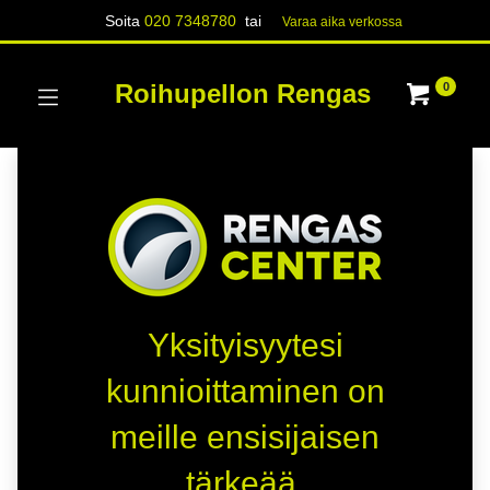
Soita
020 7348780
tai
Varaa aika verk​​​​ossa
Roihupellon Rengas
0
Yksityisyytesi
kunnioittaminen on
meille ensisijaisen
tärkeää.