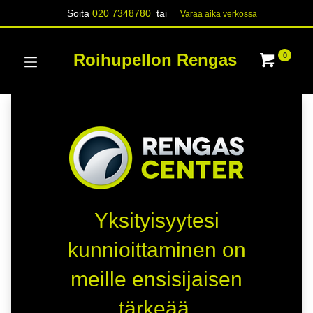
Soita
020 7348780
tai
Varaa aika verk​​​​ossa
Roihupellon Rengas
0
Yksityisyytesi
kunnioittaminen on
meille ensisijaisen
tärkeää.