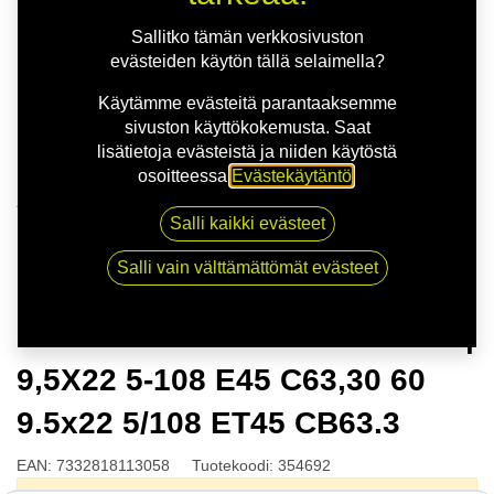
Sallitko tämän verkkosivuston
evästeiden käytön tällä selaimella?
Käytämme evästeitä parantaaksemme
sivuston käyttökokemusta. Saat
lisätietoja evästeistä ja niiden käytöstä
osoitteessa
Evästekäytäntö
.
Kauppa
Salli kaikki evästeet
NITRO MOMENTUM FF G.BLK | 9,5X22 5-108 E45
C63,30 60 9.5x22 5/108 ET45 CB63.3
Salli vain välttämättömät evästeet
NITRO MOMENTUM FF G.BLK |
9,5X22 5-108 E45 C63,30 60
9.5x22 5/108 ET45 CB63.3
EAN:
7332818113058
Tuotekoodi:
354692