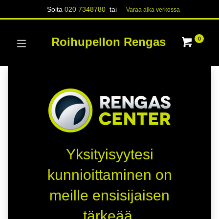
Soita
020 7348780
tai
Varaa aika verk​​​​ossa
Roihupellon Rengas
0
Yksityisyytesi
kunnioittaminen on
meille ensisijaisen
tärkeää.