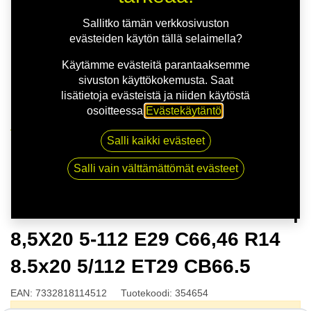
Sallitko tämän verkkosivuston
evästeiden käytön tällä selaimella?
Käytämme evästeitä parantaaksemme
sivuston käyttökokemusta. Saat
lisätietoja evästeistä ja niiden käytöstä
osoitteessa
Evästekäytäntö
.
Kauppa
Salli kaikki evästeet
NITRO MOMENTUM FF G.BLK | 8,5X20 5-112 E29
C66,46 R14 8.5x20 5/112 ET29 CB66.5
Salli vain välttämättömät evästeet
NITRO MOMENTUM FF G.BLK |
8,5X20 5-112 E29 C66,46 R14
8.5x20 5/112 ET29 CB66.5
EAN:
7332818114512
Tuotekoodi:
354654